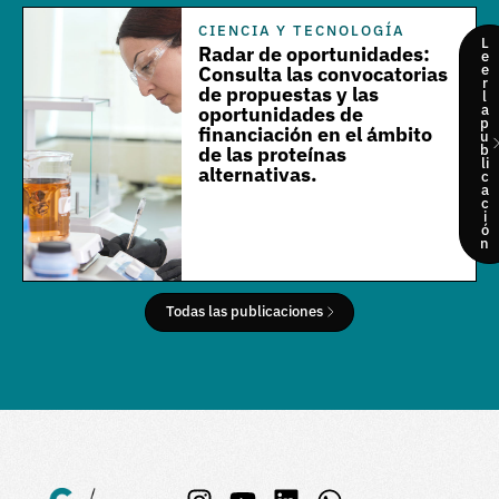
CIENCIA Y TECNOLOGÍA
L
Radar de oportunidades:
e
e
Consulta las convocatorias
r
de propuestas y las
l
a
oportunidades de
p
financiación en el ámbito
u
b
de las proteínas
li
alternativas.
c
a
c
i
ó
n
Todas las publicaciones