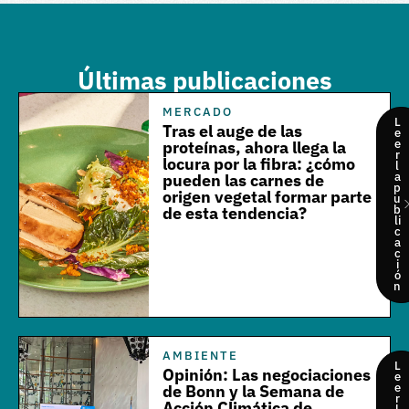
Últimas publicaciones
MERCADO
L
Tras el auge de las
e
e
proteínas, ahora llega la
r
locura por la fibra: ¿cómo
l
a
pueden las carnes de
p
origen vegetal formar parte
u
b
de esta tendencia?
li
c
a
c
i
ó
n
AMBIENTE
L
Opinión: Las negociaciones
e
e
de Bonn y la Semana de
r
Acción Climática de