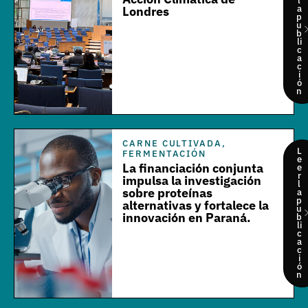
l
a
Londres
p
u
b
li
c
a
c
i
ó
n
CARNE CULTIVADA
,
L
FERMENTACIÓN
e
La financiación conjunta
e
r
impulsa la investigación
l
sobre proteínas
a
p
alternativas y fortalece la
u
innovación en Paraná.
b
li
c
a
c
i
ó
n