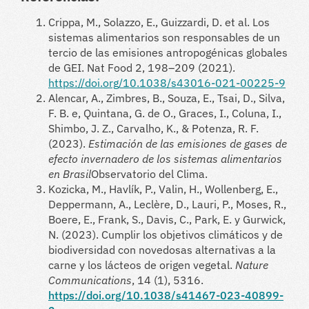
Crippa, M., Solazzo, E., Guizzardi, D. et al. Los
sistemas alimentarios son responsables de un
tercio de las emisiones antropogénicas globales
de GEI. Nat Food 2, 198–209 (2021).
https://doi.org/10.1038/s43016-021-00225-9
Alencar, A., Zimbres, B., Souza, E., Tsai, D., Silva,
F. B. e, Quintana, G. de O., Graces, I., Coluna, I.,
Shimbo, J. Z., Carvalho, K., & Potenza, R. F.
(2023).
Estimación de las emisiones de gases de
efecto invernadero de los sistemas alimentarios
en Brasil
Observatorio del Clima.
Kozicka, M., Havlík, P., Valin, H., Wollenberg, E.,
Deppermann, A., Leclère, D., Lauri, P., Moses, R.,
Boere, E., Frank, S., Davis, C., Park, E. y Gurwick,
N. (2023). Cumplir los objetivos climáticos y de
biodiversidad con novedosas alternativas a la
carne y los lácteos de origen vegetal.
Nature
Communications
, 14 (1), 5316.
https://doi.org/10.1038/s41467-023-40899-