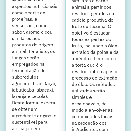
similares a carne
aspectos nutricionais,
animal a partir dos
como aporte de
resíduos gerados na
proteínas, e
cadeia produtiva do
sensoriais, como
fruto do tucumã. O
sabor, aroma e cor,
objetivo é estudar
similares aos
todas as partes do
produtos de origem
fruto, incluindo o óleo
animal. Para isto, os
extraído da polpa e da
fungos serão
amêndoa, bem como
empregados na
a torta que é o
fermentação de
resíduo obtido após o
subprodutos
processo de extração
agroindustriais (açaí,
do óleo. Os métodos
jabuticaba, abacaxi,
utilizados serão
laranja e cebola).
simples e
Desta forma, espera-
escalonáveis, de
se obter um
modo a envolver as
ingrediente original e
comunidades locais
sustentável para
na produção dos
aplicação em
ingredientes com