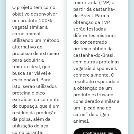
texturizada (TVP) a
O projeto tem como
partir da castanha-
objetivo desenvolver
do-Brasil. Para a
um produto 100%
obtenção da TVP,
vegetal similar à
serão testadas
carne animal
diferentes misturas
utilizando um método
do concentrado
alternativo ao
proteico obtido da
processo de extrusão
castanha-do-Brasil
para adquirir a
com outras proteínas
textura ideal, que
vegetais disponíveis
busca ser viável e
comercialmente. O
escalonável. Para
resultado esperado é
isto, serão utilizados
a obtenção de um
proteína e óleo
produto extrusado,
extraídos da semente
considerado similar a
do cupuaçu, que é um
um “picadinho de
resíduo da produção
carne” de origem
da polpa, além da
animal.
utilização do açaí
como corante.
Confira o resumo