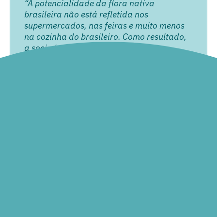
“A potencialidade da flora nativa
brasileira não está refletida nos
supermercados, nas feiras e muito menos
na cozinha do brasileiro. Como resultado,
a sociedade deixa de aproveitar os
benefícios decorrentes dessa riqueza. No
caso das espécies de uso alimentício, por
exemplo, a sociedade acaba não se
beneficiando dos elevados valores
nutricionais presentes nas espécies
nativas. A natureza é rica, entretanto, essa
riqueza precisa e deve ser usada com
sabedoria. Essa pode ser a grande saída
da humanidade para o futuro.”
Cristiana Ambiel
Gerente de Ciência e Tecnologia do GFI Brasil