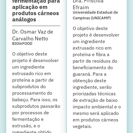
Dra. Priscilla
fermentação para
aplicação em
Efraim
produtos cárneos
Universidade Estadual de
análogos
Campinas (UNICAMP)
O objetivo deste
Dr. Osmar Vaz de
projeto é desenvolver
Carvalho Netto
um ingrediente
BIOinFOOD
extrusado rico em
O objetivo deste
proteína e fibra a
projeto é desenvolver
partir de resíduos do
um ingrediente
beneficiamento do
extrusado rico em
guaraná. Para a
proteína a partir de
obtenção deste
subprodutos do
ingrediente, serão
processamento do
priorizadas técnicas
babaçu. Para isso, os
de extração de baixo
subprodutos passarão
impacto ambiental e o
por processos de
mesmo será aplicado
fermentação e
em produtos cárneos
extrusão, e o
vegetais.
ingrediente obtido