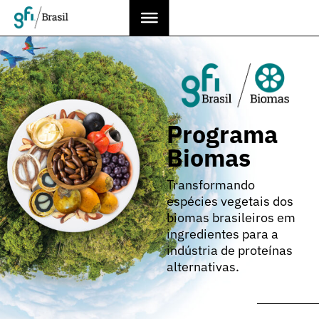
Programa
Biomas
Transformando
espécies vegetais dos
biomas brasileiros em
ingredientes para a
indústria de proteínas
alternativas.