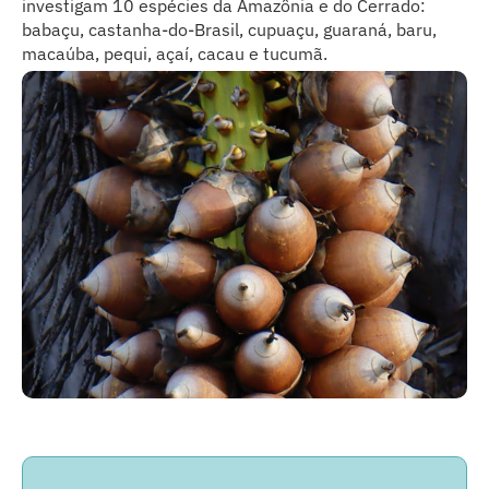
investigam 10 espécies da Amazônia e do Cerrado:
babaçu, castanha-do-Brasil, cupuaçu, guaraná, baru,
macaúba, pequi, açaí, cacau e tucumã.