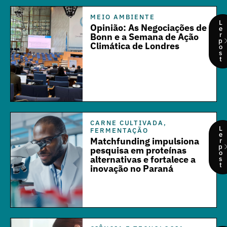
MEIO AMBIENTE
L
Opinião: As Negociações de
e
r
Bonn e a Semana de Ação
p
Climática de Londres
o
s
t
CARNE CULTIVADA
,
L
FERMENTAÇÃO
e
Matchfunding impulsiona
r
p
pesquisa em proteínas
o
alternativas e fortalece a
s
t
inovação no Paraná