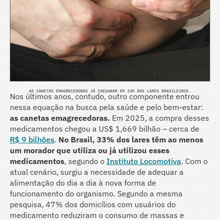
AS CANETAS EMAGRECEDORAS JÁ CHEGARAM EM 33% DOS LARES BRASILEIROS.
Nos últimos anos, contudo, outro componente entrou
nessa equação na busca pela saúde e pelo bem-estar:
as canetas emagrecedoras.
Em 2025, a compra desses
medicamentos chegou a US$ 1,669 bilhão – cerca de
R$ 9 bilhões
.
No Brasil, 33% dos lares têm ao menos
um morador que utiliza ou já utilizou esses
medicamentos
, segundo o
Instituto Locomotiva
. Com o
atual cenário, surgiu a necessidade de adequar a
alimentação do dia a dia à nova forma de
funcionamento do organismo. Segundo a mesma
pesquisa, 47% dos domicílios com usuários do
medicamento reduziram o consumo de massas e