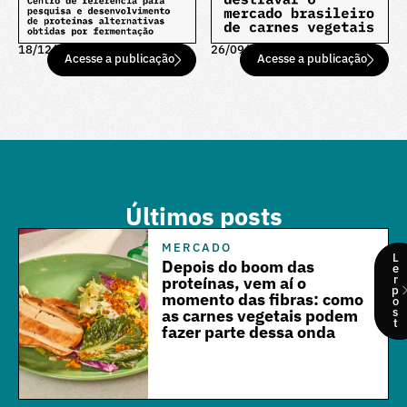
18/12/25
26/09/25
Acesse a publicação
Acesse a publicação
Últimos posts
MERCADO
L
Depois do boom das
e
r
proteínas, vem aí o
p
momento das fibras: como
o
s
as carnes vegetais podem
t
fazer parte dessa onda