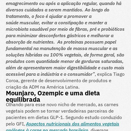
emagrecimento ou após a aplicação regular, quando há
diversos cuidados a serem mantidos. Ao longo do
tratamento, o foco é ajudar a promover a
saúde muscular, evitar a constipação e manter a
microbiota saudável por meio de fibras, pré e probióticos
para minimizar desconfortos gástricos e melhorar a
absorção de nutrientes. As proteínas possuem papel
fundamental na manutenção de massa muscular e as
soluções híbridas ou 100% vegetais, de forma geral, são
produtos com quantidade menor de gorduras saturadas,
além de apresentarem maior digestibilidade e custo mais
acessível para a indústria e o consumidor”
, explica Tiago
Coroa, gerente de desenvolvimento de produtos e
criação da ADM na América Latina.
Mounjaro, Ozempic e uma dieta
equilibrada
Olhando para esse novo nicho de mercado, as carnes
vegetais podem se tornar verdadeiras parceiras de
pacientes em dietas GLP-1. Segundo estudo conduzido
pelo GFI,
Aspectos nutricionais dos alimentos vegetais
análogos à carne no mercado brasileiro
, diversos