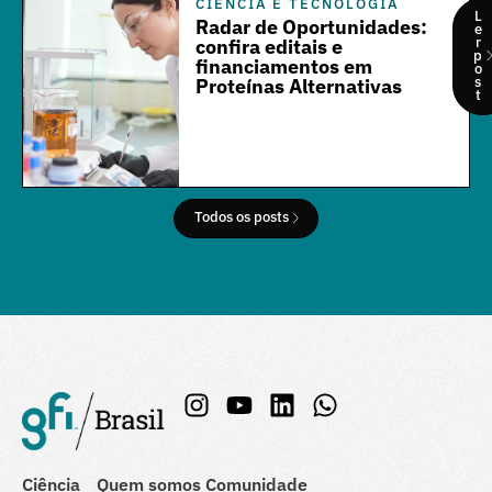
CIÊNCIA E TECNOLOGIA
L
Radar de Oportunidades:
e
r
confira editais e
p
financiamentos em
o
s
Proteínas Alternativas
t
Todos os posts
Ciência
Quem somos
Comunidade