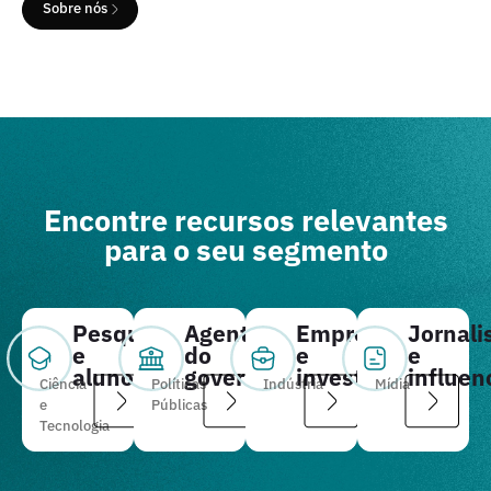
Sobre nós
Encontre recursos relevantes
para o seu segmento
Pesquisadores
Agentes
Empresários
Jornali
e
do
e
e
alunos
governo
investidores
influen
Ciência
Políticas
Indústria
Mídia
e
Públicas
Tecnologia