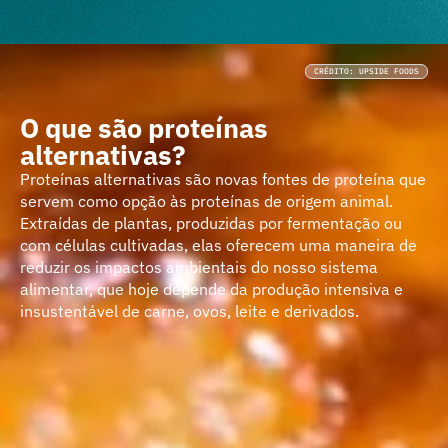
CRÉDITO: UPSIDE FOODS
O que são proteínas
alternativas?
Proteínas alternativas são novas fontes de proteína que
servem como opção às proteínas de origem animal.
Extraídas de plantas, produzidas por fermentação ou
com células cultivadas, elas oferecem uma maneira de
reduzir os impactos ambientais do nosso sistema
alimentar, que hoje depende da produção intensiva e
insustentável de carne, ovos, leite e derivados.