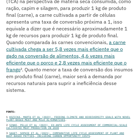
(TCA) na perspectiva de matéria seca consumida, como
ração, capim e silagem, para produzir 1 kg de produto
final (carne), a carne cultivada a partir de células
apresenta uma taxa de conversão próxima a 1, isso
equivale a dizer que é necessário aproximadamente 1
kg de recursos para produzir 1 kg de produto final.
Quando comparada às carnes convencionais,
a carne
cultivada chega a ser 5,8 vezes mais eficiente que o
gado na conversão de alimentos, 4,6 vezes mais
eficiente que o porco e 2,8 vezes mais eficiente que o
frango
². Quanto menor a taxa de conversão dos insumos
em produto final (carne), maior será a demanda por
recursos naturais para suprir a ineficiência desse
sistema.
FONTE:
1
KOZICKA, MARTA ET AL (2023). FEEDING CLIMATE AND BIODIVERSITY GOALS WITH NOVEL
PLANT-BASED MEAT AND MILK ALTERNATIVES
.
2
SINKE, PELLE ET AL (2023). EX-ANTE LIFE CYCLE ASSESSMENT OF COMMERCIAL-SCALE
CULTIVATED MEAT PRODUCTION IN 2030
3
SAGET, SOPHIE ET AL (2021). COMPARATIVE LIFE CYCLE ASSESSMENT OF PLANT AND
BEEF-BASED PATTIES, INCLUDING CARBON OPPORTUNITY COSTS
.