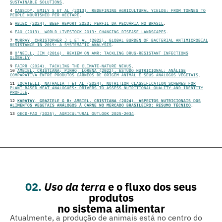
SUSTAINABLE SOLUTIONS
.
4
CASSIDY, EMILY S ET AL (2013). REDEFINING AGRICULTURAL YIELDS: FROM TONNES TO
PEOPLE NOURISHED PER HECTARE
.
5
ABIEC (2024). BEEF REPORT 2023: PERFIL DA PECUÁRIA NO BRASIL
.
6
FAO (2013). WORLD LIVESTOCK 2013: CHANGING DISEASE LANDSCAPES
.
7
MURRAY, CHRISTOPHER J L ET AL (2022). GLOBAL BURDEN OF BACTERIAL ANTIMICROBIAL
RESISTANCE IN 2019: A SYSTEMATIC ANALYSIS
.
8
O’NEILL, JIM (2016). REVIEW ON AMR: TACKLING DRUG-RESISTANT INFECTIONS
GLOBALLY
.
9
FAIRR (2024). TACKLING THE CLIMATE-NATURE NEXUS
.
10
AMBIEL, CRISTIANA; PINHO, LORENA (2022). ESTUDO NUTRICIONAL: ANÁLISE
COMPARATIVA ENTRE PRODUTOS CÁRNEOS DE ORIGEM ANIMAL E SEUS ANÁLOGOS VEGETAIS
.
11
LOCATELLI, NATHALIA T ET AL (2024). NUTRITION CLASSIFICATION SCHEMES FOR
PLANT-BASED MEAT ANALOGUES: DRIVERS TO ASSESS NUTRITIONAL QUALITY AND IDENTITY
PROFILE
.
12
KARATAY, GRAZIELE G B; AMBIEL, CRISTIANA (2024). ASPECTOS NUTRICIONAIS DOS
ALIMENTOS VEGETAIS ANÁLOGOS À CARNE NO MERCADO BRASILEIRO: RESUMO TÉCNICO
.
13
OECD-FAO (2025). AGRICULTURAL OUTLOOK 2025-2034
.
02.
Uso da terra
e o fluxo dos seus
produtos
no sistema alimentar
Atualmente, a produção de animais está no centro do