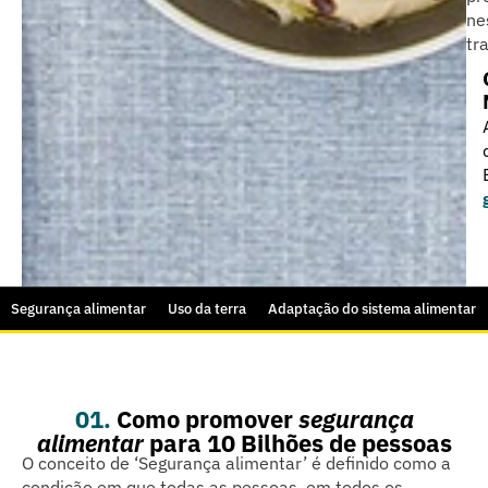
ne
tr
Segurança alimentar
Uso da terra
Adaptação do sistema alimentar
01.
Como promover
segurança
alimentar
para 10 Bilhões de pessoas
O conceito de ‘Segurança alimentar’ é definido como a
condição em que todas as pessoas, em todos os