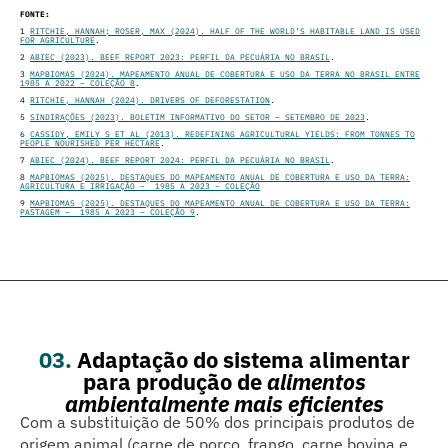
FONTE:
1
RITCHIE, HANNAH; ROSER, MAX (2024). HALF OF THE WORLD’S HABITABLE LAND IS USED
FOR AGRICULTURE
.
2
ABIEC (2023). BEEF REPORT 2023: PERFIL DA PECUÁRIA NO BRASIL
.
3
MAPBIOMAS (2024). MAPEAMENTO ANUAL DE COBERTURA E USO DA TERRA NO BRASIL ENTRE
1985 A 2022 – COLEÇÃO 8
.
4
RITCHIE, HANNAH (2024). DRIVERS OF DEFORESTATION
.
5
SINDIRAÇÕES (2023). BOLETIM INFORMATIVO DO SETOR – SETEMBRO DE 2023
.
6
CASSIDY, EMILY S ET AL (2013). REDEFINING AGRICULTURAL YIELDS: FROM TONNES TO
PEOPLE NOURISHED PER HECTARE
.
7
ABIEC (2024). BEEF REPORT 2024: PERFIL DA PECUÁRIA NO BRASIL
.
8
MAPBIOMAS (2025). DESTAQUES DO MAPEAMENTO ANUAL DE COBERTURA E USO DA TERRA:
AGRICULTURA E IRRIGAÇÃO – 1985 A 2023 – COLEÇÃO
9
MAPBIOMAS (2025). DESTAQUES DO MAPEAMENTO ANUAL DE COBERTURA E USO DA TERRA:
PASTAGEM – 1985 A 2023 – COLEÇÃO
9
.
03.
Adaptação do sistema alimentar
para produção de
alimentos
ambientalmente mais eficientes
Com a substituição de 50% dos principais produtos de
origem animal (carne de porco, frango, carne bovina e