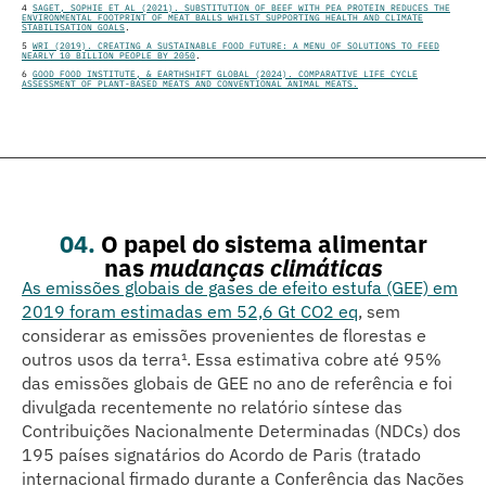
4
SAGET, SOPHIE ET AL (2021). SUBSTITUTION OF BEEF WITH PEA PROTEIN REDUCES THE
ENVIRONMENTAL FOOTPRINT OF MEAT BALLS WHILST SUPPORTING HEALTH AND CLIMATE
STABILISATION GOALS
.
5
WRI (2019). CREATING A SUSTAINABLE FOOD FUTURE: A MENU OF SOLUTIONS TO FEED
NEARLY 10 BILLION PEOPLE BY 2050
.
6
GOOD FOOD INSTITUTE, & EARTHSHIFT GLOBAL (2024). COMPARATIVE LIFE CYCLE
ASSESSMENT OF PLANT-BASED MEATS AND CONVENTIONAL ANIMAL MEATS.
04.
O papel do sistema alimentar
nas
mudanças climáticas
As emissões globais de gases de efeito estufa (GEE) em
2019 foram estimadas em 52,6 Gt CO2 eq
, sem
considerar as emissões provenientes de florestas e
outros usos da terra¹. Essa estimativa cobre até 95%
das emissões globais de GEE no ano de referência e foi
divulgada recentemente no relatório síntese das
Contribuições Nacionalmente Determinadas (NDCs) dos
195 países signatários do Acordo de Paris (tratado
internacional firmado durante a Conferência das Nações