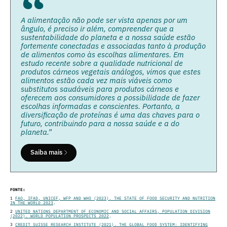
A alimentação não pode ser vista apenas por um
ângulo, é preciso ir além, compreender que a
sustentabilidade do planeta e a nossa saúde estão
fortemente conectadas e associadas tanto à produção
de alimentos como às escolhas alimentares. Em
estudo recente sobre a qualidade nutricional de
produtos cárneos vegetais análogos, vimos que estes
alimentos estão cada vez mais viáveis como
substitutos saudáveis para produtos cárneos e
oferecem aos consumidores a possibilidade de fazer
escolhas informadas e conscientes. Portanto, a
diversificação de proteínas é uma das chaves para o
futuro, contribuindo para a nossa saúde e a do
planeta.”
Saiba mais
FONTE:
1
FAO, IFAD, UNICEF, WFP AND WHO (2023). THE STATE OF FOOD SECURITY AND NUTRITION
IN THE WORLD 2023
.
2
UNITED NATIONS DEPARTMENT OF ECONOMIC AND SOCIAL AFFAIRS, POPULATION DIVISION
(2022). WORLD POPULATION
PROSPECTS 2022
.
3
CREDIT SUISSE RESEARCH INSTITUTE (2021). THE GLOBAL FOOD SYSTEM: IDENTIFYING