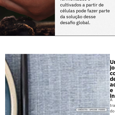
cultivados a partir de
células pode fazer parte
da solução desse
desafio global.
U
j
co
d
ad
e
in
A
tr
CRÉDITO: UPSIDE FOODS
do