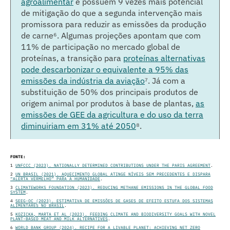
agroalimentar
e possuem 9 vezes mais potencial
de mitigação do que a segunda intervenção mais
promissora para reduzir as emissões da produção
de carne⁶
. Algumas projeções apontam que com
11% de participação no mercado global de
proteínas, a transição para
proteínas alternativas
pode descarbonizar o equivalente a 95% das
emissões da indústria da aviação
⁷
. Já com a
substituição de 50% dos principais produtos de
origem animal por produtos à base de plantas,
as
emissões de GEE da agricultura e do uso da terra
diminuiriam em 31% até 2050
⁸
.
FONTE:
1
UNFCCC (2023). NATIONALLY DETERMINED CONTRIBUTIONS UNDER THE PARIS AGREEMENT
.
2
UN BRASIL (2021). AQUECIMENTO GLOBAL ATINGE NÍVEIS SEM PRECEDENTES E DISPARA
“ALERTA VERMELHO” PARA A HUMANIDADE
.
3
CLIMATEWORKS FOUNDATION (2023). REDUCING METHANE EMISSIONS IN THE GLOBAL FOOD
SYSTEM
.
4
SEEG-OC (2023). ESTIMATIVA DE EMISSÕES DE GASES DE EFEITO ESTUFA DOS SISTEMAS
ALIMENTARES NO BRASIL
.
5
KOZICKA, MARTA ET AL (2023). FEEDING CLIMATE AND BIODIVERSITY GOALS WITH NOVEL
PLANT-BASED MEAT AND MILK ALTERNATIVES
.
6
WORLD BANK GROUP (2024). RECIPE FOR A LIVABLE PLANET: ACHIEVING NET ZERO