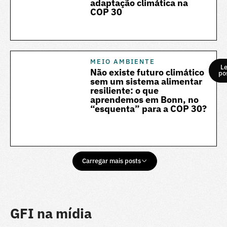
adaptação climática na
COP 30
MEIO AMBIENTE
Le
Não existe futuro climático
po
sem um sistema alimentar
resiliente: o que
aprendemos em Bonn, no
“esquenta” para a COP 30?
Carregar mais posts
GFI na mídia