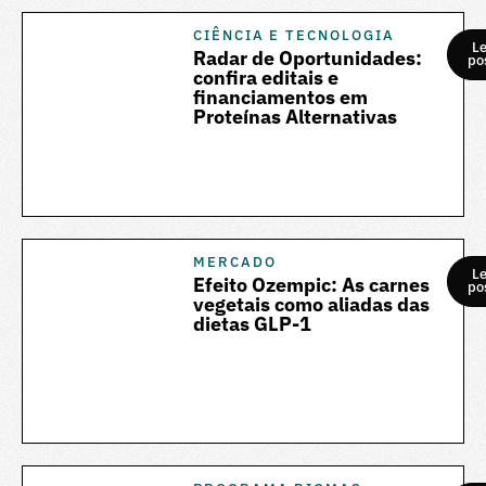
CIÊNCIA E TECNOLOGIA
Le
Radar de Oportunidades:
po
confira editais e
financiamentos em
Proteínas Alternativas
MERCADO
Le
Efeito Ozempic: As carnes
po
vegetais como aliadas das
dietas GLP-1