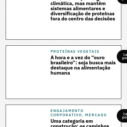
climática, mas mantém
sistemas alimentares e
diversificação de proteínas
fora do centro das decisões
PROTEÍNAS VEGETAIS
Le
A hora e a vez do “ouro
po
brasileiro”: soja busca mais
destaque na alimentação
humana
ENGAJAMENTO
Le
CORPORATIVO
,
MERCADO
po
Uma categoria em
construção: os caminhos