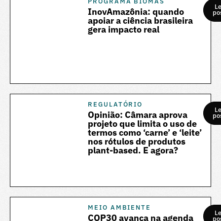
PROGRAMA BIOMAS
Le
InovAmazônia: quando
po
apoiar a ciência brasileira
gera impacto real
REGULATÓRIO
Le
Opinião: Câmara aprova
po
projeto que limita o uso de
termos como ‘carne’ e ‘leite’
nos rótulos de produtos
plant-based. E agora?
MEIO AMBIENTE
Le
COP30 avança na agenda
po