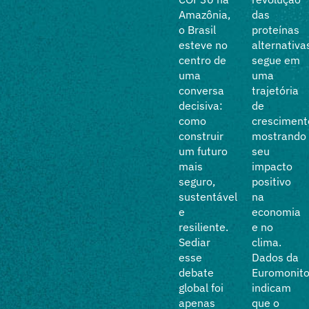
das ações
Amazônia,
das
desenvolvidas
o Brasil
proteínas
pelo The
esteve no
alternativa
Good
centro de
segue em
Food
uma
uma
institute
conversa
trajetória
Brasil
decisiva:
de
entre os
como
cresciment
anos de
construir
mostrando
2018 a
um futuro
seu
2020. A
mais
impacto
publicação
seguro,
positivo
apresenta
sustentável
na
os
e
economia
principais
resiliente.
e no
resultados
Sediar
clima.
da
esse
Dados da
instituição
debate
Euromonito
na
global foi
indicam
promoção
apenas
que o