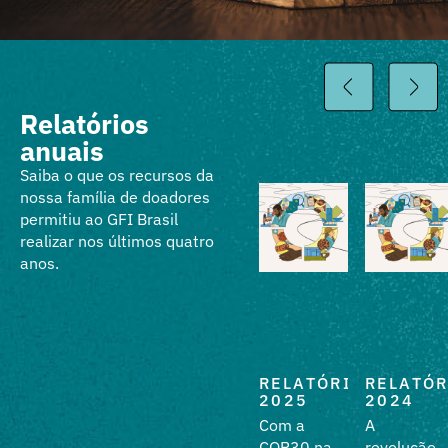
Relatórios
anuais
Saiba o que os recursos da
nossa família de doadores
permitiu ao GFI Brasil
realizar nos últimos quatro
anos.
RELATÓRIO
RELATÓRIO
RELATÓR
2018 -
2025
2024
2020
Com a
A
Relatório
COP30 na
revolução