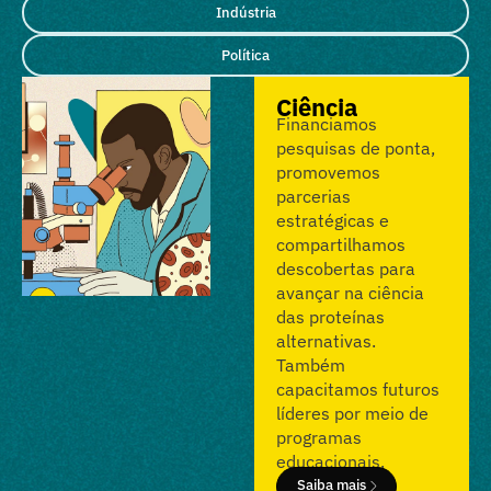
Indústria
Política
Ciência
Financiamos
pesquisas de ponta,
promovemos
parcerias
estratégicas e
compartilhamos
descobertas para
avançar na ciência
das proteínas
alternativas.
Também
capacitamos futuros
líderes por meio de
programas
educacionais.
Saiba mais