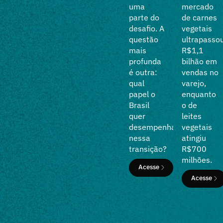
do setor
uma
mercado
de
parte do
de carnes
proteínas
desafio. A
vegetais
alternativas,
questão
ultrapasso
focando
mais
R$1,1
nos
profunda
bilhão em
avanços
é outra:
vendas no
alcançados
qual
varejo,
pelas
papel o
enquanto
áreas de
Brasil
o de
Engajamento
quer
leites
Corporativo,
desempenhar
vegetais
Ciência e
nessa
atingiu
Tecnologia
transição?
R$700
e
milhões.
Acesse
Políticas
Acesse
Públicas.
Acesse