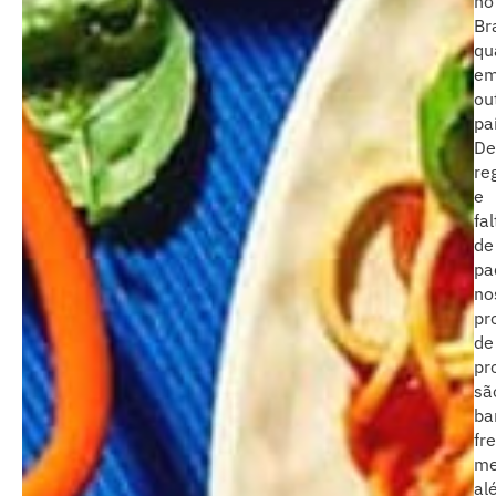
no
Br
qu
e
ou
pai
De
re
e
fal
de
pa
no
pr
de
pr
sã
ba
fr
me
al