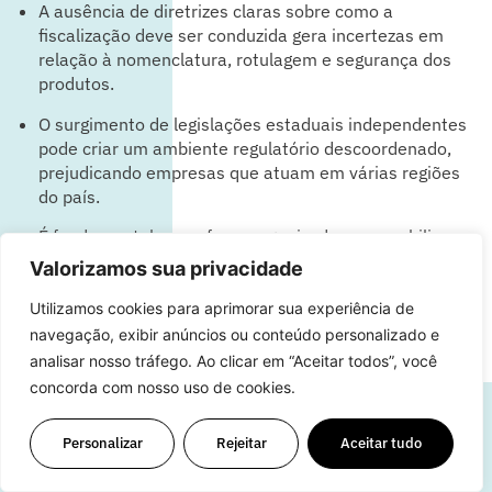
A ausência de diretrizes claras sobre como a
fiscalização deve ser conduzida gera incertezas em
relação à nomenclatura, rotulagem e segurança dos
produtos.
O surgimento de legislações estaduais independentes
pode criar um ambiente regulatório descoordenado,
prejudicando empresas que atuam em várias regiões
do país.
É fundamental um esforço organizado para mobilizar
os stakeholders do setor e estimular uma maior
Valorizamos sua privacidade
atenção dos reguladores públicos para a necessidade
de uma legislação específica e alinhada aos
Utilizamos cookies para aprimorar sua experiência de
interesses do mercado e dos consumidores.
navegação, exibir anúncios ou conteúdo personalizado e
analisar nosso tráfego. Ao clicar em “Aceitar todos”, você
concorda com nosso uso de cookies.
Personalizar
Rejeitar
Aceitar tudo
2.9 Gargalos de saudabilidade do