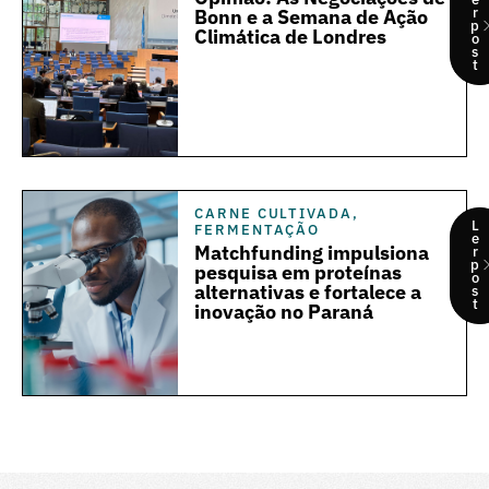
r
Bonn e a Semana de Ação
p
Climática de Londres
o
s
t
CARNE CULTIVADA
,
L
FERMENTAÇÃO
e
Matchfunding impulsiona
r
p
pesquisa em proteínas
o
alternativas e fortalece a
s
t
inovação no Paraná