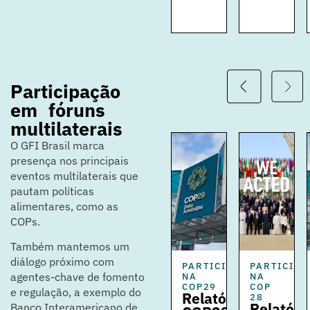
precisão.
Participação
em fóruns
multilaterais
O GFI Brasil marca
presença nos principais
eventos multilaterais que
pautam políticas
alimentares, como as
COPs.
Também mantemos um
diálogo próximo com
PARTICIPAÇÃO
PARTICIPAÇÃO
PARTICIPA
agentes-chave de fomento
NA
NA
NA
COP
COP29
COP
e regulação, a exemplo do
Relatório
28
28
Relatório
Relatóri
Banco Interamericano de