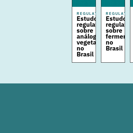
REGULATÓRIO
REGULATÓRIO
REGULATÓRIO
REGULATÓ
Estudo
Estudo
Estudo
Estudo
regulatório
regulatório
regulatório
regulató
sobre
sobre
sobre
sobre
carne
análogos
fermentação
carne
cultivada
vegetais
no
cultivad
no
no
Brasil
no
Brasil
Brasil
Brasil