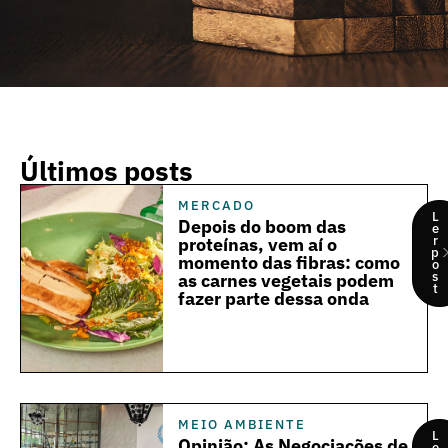
Últimos posts
MERCADO
L
Depois do boom das
e
r
proteínas, vem aí o
p
momento das fibras: como
o
s
as carnes vegetais podem
t
fazer parte dessa onda
MEIO AMBIENTE
L
Opinião: As Negociações de
e