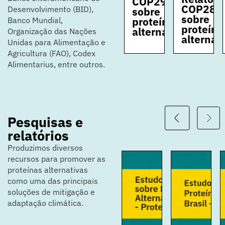
COP29
COP28
COP28
Desenvolvimento (BID),
sobre
sobre
sobre
proteínas
Banco Mundial,
proteínas
proteína
alternativas​
Organização das Nações
alternativas​
alternati
Unidas para Alimentação e
Agricultura (FAO), Codex
Alimentarius, entre outros.
Pesquisas e
relatórios
Produzimos diversos
recursos para promover as
proteínas alternativas
como uma das principais
soluções de mitigação e
adaptação climática.