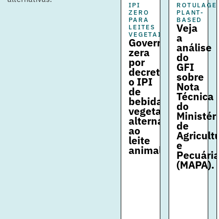
RDC
IPI
ROTULAGE
Nº839
ZERO
PLANT-
SOBRE
PARA
BASED
Veja
CARNE
LEITES
CULTIVADA
VEGETAIS
a
Confira
Governo
análise
análise
zera
do
do
por
GFI
GFI
decreto
sobre
Brasil
o IPI
Nota
sobre
de
Técnica
a
bebidas
do
regulação
vegetais
Ministér
de
alternativas
de
alimentos
ao
Agricult
feitos
leite
e
a
animal.
Pecuári
partir
(MAPA).
de
cultivo
celular
e
fermentação
de