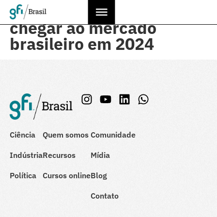
Carne Cultivada deve
chegar ao mercado
brasileiro em 2024
Ciência
Quem somos
Comunidade
Indústria
Recursos
Mídia
Política
Cursos online
Blog
Contato