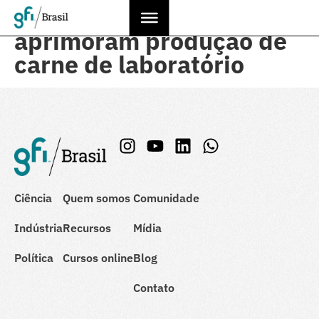
Proteínas vegetais
aprimoram produção de
carne de laboratório
Ciência
Quem somos
Comunidade
Indústria
Recursos
Mídia
Política
Cursos online
Blog
Contato