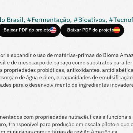
 Brasil, #Fermentação, #Bioativos, #Tecnof
Baixar PDF do projeto
Baixar PDF do projeto
lor e expandir o uso de matérias-primas do Bioma Amazô
asil e de mesocarpo de babaçu como substratos para f
s propriedades probióticas, antioxidantes, antidiabétic
 absorção de água e óleo, e capacidades de emulsificação
ades para o desenvolvimento de ingredientes inovador
mentados com propriedades nutracêuticas e funcionais
o, transponível para produção em escala piloto e que 
em miniusinas comunitárias da região Amazônica.