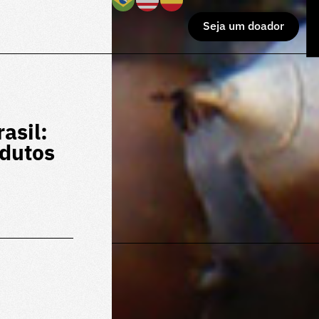
Seja um doador
asil:
odutos