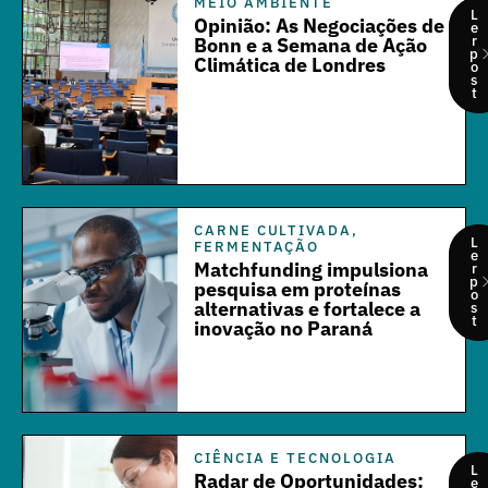
MEIO AMBIENTE
L
Opinião: As Negociações de
e
r
Bonn e a Semana de Ação
p
Climática de Londres
o
s
t
CARNE CULTIVADA
,
L
FERMENTAÇÃO
e
Matchfunding impulsiona
r
p
pesquisa em proteínas
o
alternativas e fortalece a
s
t
inovação no Paraná
CIÊNCIA E TECNOLOGIA
L
Radar de Oportunidades:
e