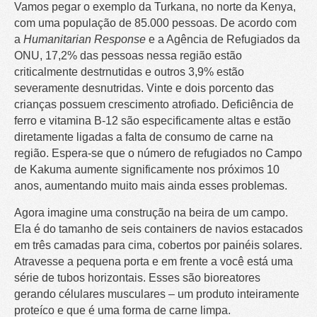
Vamos pegar o exemplo da Turkana, no norte da Kenya,
com uma população de 85.000 pessoas. De acordo com
a
Humanitarian Response
e a Agência de Refugiados da
ONU, 17,2% das pessoas nessa região estão
criticalmente destrnutidas e outros 3,9% estão
severamente desnutridas. Vinte e dois porcento das
crianças possuem crescimento atrofiado. Deficiência de
ferro e vitamina B-12 são especificamente altas e estão
diretamente ligadas a falta de consumo de carne na
região. Espera-se que o número de refugiados no Campo
de Kakuma aumente significamente nos próximos 10
anos, aumentando muito mais ainda esses problemas.
Agora imagine uma construção na beira de um campo.
Ela é do tamanho de seis containers de navios estacados
em três camadas para cima, cobertos por painéis solares.
Atravesse a pequena porta e em frente a você está uma
série de tubos horizontais. Esses são bioreatores
gerando célulares musculares – um produto inteiramente
proteíco e que é uma forma de carne limpa.