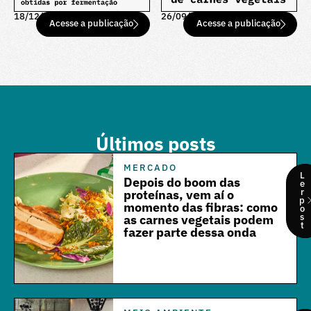
18/12/25
26/09/25
Acesse a publicação
Acesse a publicação
Últimos posts
MERCADO
L
Depois do boom das
e
r
proteínas, vem aí o
p
momento das fibras: como
o
s
as carnes vegetais podem
t
fazer parte dessa onda