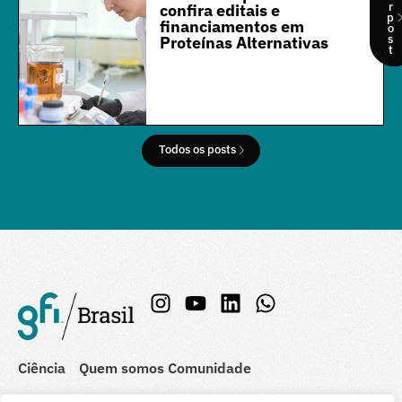
r
confira editais e
p
financiamentos em
o
s
Proteínas Alternativas
t
Todos os posts
Ciência
Quem somos
Comunidade