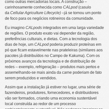
como outras mercadorias locais. A construção –
carinhosamente conhecida como
CALpod
(casulo
da
Cellular Agriculture Lifecycle) –
já se tornou um ponto
de foco para os negócios rotineiros da comunidade.
Eu imagino
CALpods
integrados em uma larga variedade
de regiões. O produto exato vai depender da região,
preferências culturais, e dietas. Com a tecnologia dos
dias de hoje, um
CALpod
poderia produzir proteínas em
pó que ficam estavelmente nas prateleiras (similares aos
pacotes já distribuídos no Campo de Kakuma). Com os
próximos avanços da tecnologia e de distribuição de
redes – exemplo, refrigeração – produtos mais pertos e
assemelhando-se mais ainda da carne poderiam de fato
serem produzidos e vendidos.
Assim que a instalação já estiver no lugar, uma série de
fazendeiros, produtores, fornecedores, e distribuidores
vão ser formados, criando uma economia sustentável
local construída ao redor de um processo