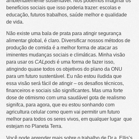
ambientalemente sustentável. Nós podemos imaginar os
benefícios sociais que isso poderia trazer: escolas e
educação, futuros trabalhos, saúde melhor e qualidade
de vida.
Não existe uma bala de prata para atingir segurança
alimentar global, é claro. Diversificar nossos métodos de
produção de comida é a melhor forma de atacar as
iminentes mudanças sociais e climáticas. Minha visão
para usar os
CALpods
é uma forma de fazer isso,
atingindo quase todos os objetivos do plano da ONU
para um futuro sustentável. Eu não estou iludida que
essa visão será fácil de atingir – os desafios técnicos,
financeiros e sociais são significantes. Mas uma forte
dose de otimismo com uma saudável gota de realismo
signifca, para agora, que eu estou sonhando com
agricultura celular como quem vai permitir um futuro
melhor para todos os seres vivos, em qualquer lugar que
estejam no Planeta Terra.
Você pode aprender mais sobre o trabalho de Dr.a. Ellis’s