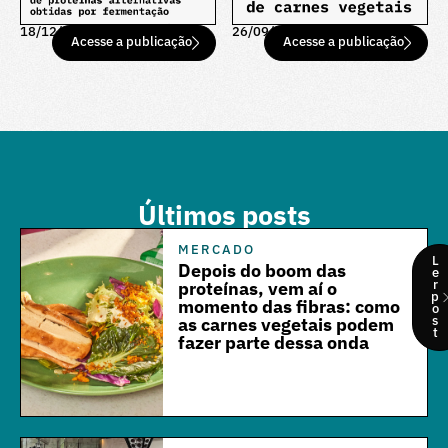
18/12/25
26/09/25
Acesse a publicação
Acesse a publicação
Últimos posts
MERCADO
L
Depois do boom das
e
r
proteínas, vem aí o
p
momento das fibras: como
o
s
as carnes vegetais podem
t
fazer parte dessa onda