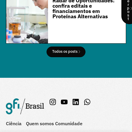
Radar de Oportunidades:
e
r
confira editais e
p
financiamentos em
o
s
Proteínas Alternativas
t
Todos os posts
Ciência
Quem somos
Comunidade