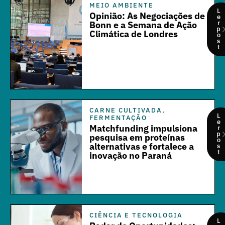
MEIO AMBIENTE
L
Opinião: As Negociações de
e
r
Bonn e a Semana de Ação
p
Climática de Londres
o
s
t
CARNE CULTIVADA
,
L
FERMENTAÇÃO
e
Matchfunding impulsiona
r
p
pesquisa em proteínas
o
alternativas e fortalece a
s
t
inovação no Paraná
CIÊNCIA E TECNOLOGIA
L