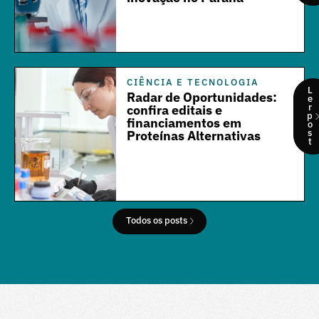
CIÊNCIA E TECNOLOGIA
L
Radar de Oportunidades:
e
r
confira editais e
p
financiamentos em
o
s
Proteínas Alternativas
t
Todos os posts