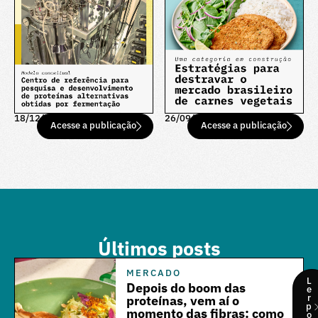
18/12/25
26/09/25
Acesse a publicação
Acesse a publicação
Últimos posts
MERCADO
L
Depois do boom das
e
r
proteínas, vem aí o
p
momento das fibras: como
o