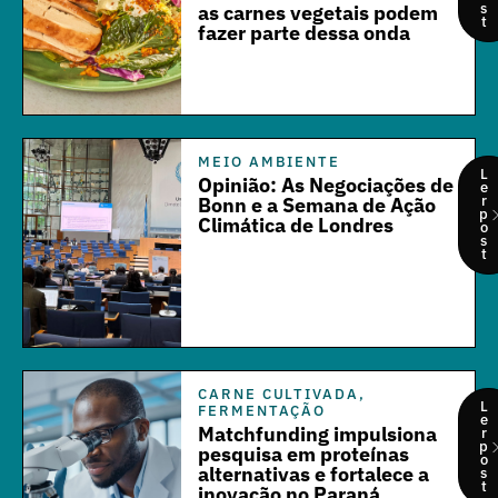
s
as carnes vegetais podem
t
fazer parte dessa onda
MEIO AMBIENTE
L
Opinião: As Negociações de
e
r
Bonn e a Semana de Ação
p
Climática de Londres
o
s
t
CARNE CULTIVADA
,
L
FERMENTAÇÃO
e
Matchfunding impulsiona
r
p
pesquisa em proteínas
o
alternativas e fortalece a
s
t
inovação no Paraná