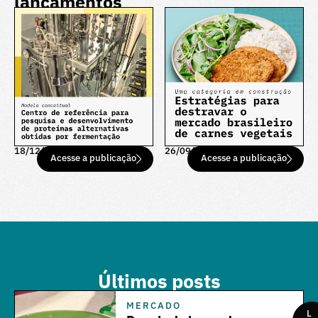
lançamentos
18/12/25
26/09/25
Acesse a publicação
Acesse a publicação
Últimos posts
MERCADO
L