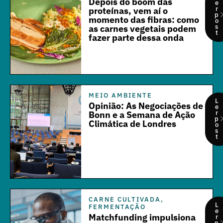
Depois do boom das
e
r
proteínas, vem aí o
p
momento das fibras: como
o
s
as carnes vegetais podem
t
fazer parte dessa onda
MEIO AMBIENTE
L
Opinião: As Negociações de
e
r
Bonn e a Semana de Ação
p
Climática de Londres
o
s
t
CARNE CULTIVADA
,
L
FERMENTAÇÃO
e
Matchfunding impulsiona
r
p