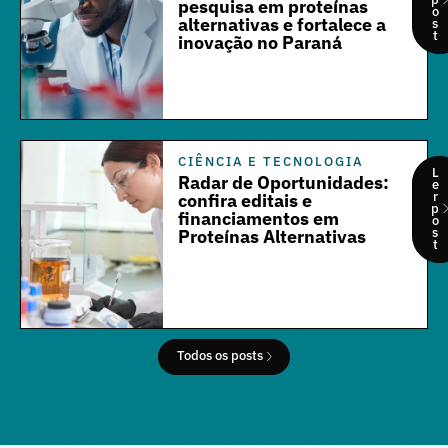
pesquisa em proteínas
o
alternativas e fortalece a
s
t
inovação no Paraná
CIÊNCIA E TECNOLOGIA
L
Radar de Oportunidades:
e
r
confira editais e
p
financiamentos em
o
s
Proteínas Alternativas
t
Todos os posts