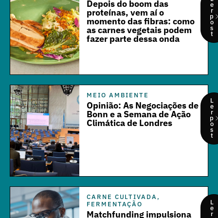
Depois do boom das
e
r
proteínas, vem aí o
p
momento das fibras: como
o
s
as carnes vegetais podem
t
fazer parte dessa onda
MEIO AMBIENTE
L
Opinião: As Negociações de
e
r
Bonn e a Semana de Ação
p
Climática de Londres
o
s
t
CARNE CULTIVADA
,
L
FERMENTAÇÃO
e
Matchfunding impulsiona
r