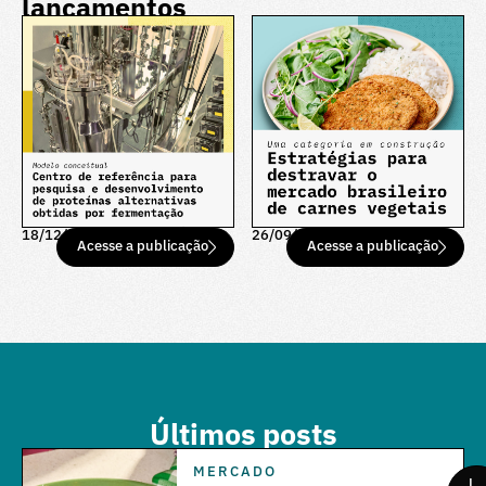
lançamentos
18/12/25
26/09/25
Acesse a publicação
Acesse a publicação
Últimos posts
MERCADO
L