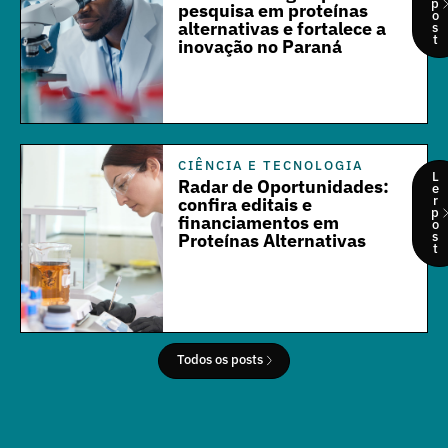
p
pesquisa em proteínas
o
alternativas e fortalece a
s
t
inovação no Paraná
CIÊNCIA E TECNOLOGIA
L
Radar de Oportunidades:
e
r
confira editais e
p
financiamentos em
o
s
Proteínas Alternativas
t
Todos os posts