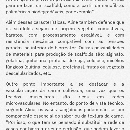
para se fazer um scaffold, como a partir de nanofibras
poliméricas biodegradáveis, por exemplo”.
Além dessas características, Aline também defende que
os scaffolds sejam de origem vegetal, comestíveis,
baratos, com processamento escalável, e com
resistência mecânica compatível com as tensões
geradas no interior do biorreator. Outras possibilidades
de materiais para produção de scaffolds são: alginato,
gelatina, quitosana, proteína de soja, celulose, micélios
fúngicos (quitina, celulose, proteínas), frutas ou vegetais
descelularizados, etc.
Outro ponto importante a se destacar é a
vascularização da carne cultivada, uma vez que os
tecidos musculares são ricos em redes
microvasculares. No entanto, do ponto de vista técnico,
segundo Aline, os vasos sanguíneos podem não ser um
componente essencial do sabor ou da textura da carne.
“Por isso, o que tem se pensado é substituir a rede de
vasos por biorreatores de perfusão, que podem fazer o