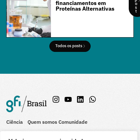
financiamentos em
o
s
Proteínas Alternativas
t
Todos os posts
Ciência
Quem somos
Comunidade
Indústria
Recursos
Mídia