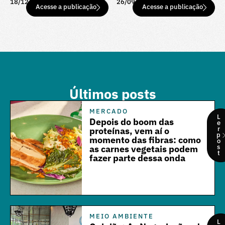
18/12/25
26/09/25
Acesse a publicação
Acesse a publicação
Últimos posts
MERCADO
L
Depois do boom das
e
r
proteínas, vem aí o
p
momento das fibras: como
o
s
as carnes vegetais podem
t
fazer parte dessa onda
MEIO AMBIENTE
L