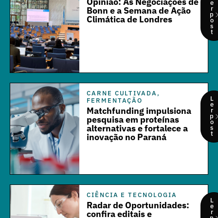
Opinião: As Negociações de
e
r
Bonn e a Semana de Ação
p
Climática de Londres
o
s
t
CARNE CULTIVADA
,
L
FERMENTAÇÃO
e
Matchfunding impulsiona
r
p
pesquisa em proteínas
o
alternativas e fortalece a
s
t
inovação no Paraná
CIÊNCIA E TECNOLOGIA
L
Radar de Oportunidades:
e
r
confira editais e
p