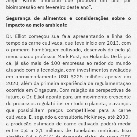
Aleph Farms anunciou que produziu um bife por
bioimpressão em fevereiro deste ano”.
Segurança de alimentos e considerações sobre o
impacto ao meio ambiente
Dr. Elliot começou sua fala apresentando a linha do
tempo da carne cultivada, que teve início em 2013, com
o primeiro hambúrguer cultivado, desenvolvido pelo já
mencionado professor Mark Post, na Holanda. De lá pra
cá, já são mais de 100 empresas ao redor do mundo
atuando com a tecnologia, com investimentos avaliados
em aproximadamente USD $225 milhões apenas em
2020, além da primeira experiência de regulamentação
ocorrida em Cingapura. Com relação às perspectivas de
futuro, o Dr. Elliot aponta para um movimento crescente
de processos regulatórios em todo o planeta, e avanços
que possibilitem preços competitivos para a carne
cultivada. E, segundo a consultoria McKinsey, até 2030,
a produção estimada de carne cultivada poderá medir
entre 0,4 a 2,1 milhões de toneladas métricas. Isso
significa 0,1 a 0,56% da demanda global de carne (375