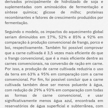
derivados principalmente de hidrolizado de soja e
suplementadas com aminoácidos de fermentação e
síntese química; glicose de milho; proteínas
recombinantes e fatores de crescimento produzidos por
fermentação.
Seguindo o modelo, os impactos do aquecimento global
seriam diminuídos em 17%, 52% e 85% a 92% em
comparação à produção convencional de frango, porco e
boi, respectivamente. Também foi possível comprovar
que a carne cultivada é 3,5 vezes mais eficiente do que
o frango convencional, que é a mais eficiente dentre as
carnes convencionais, na conversão de ração em carne.
Por isso, a produção de carne cultivada reduziria o uso
da terra em 63% a 95% em comparação com a carne
convencional. Por fim, foi possível concluir que a carne
cultivada também deve ser menos poluente à água,
com redução de 29% a 93% em comparação com todas
as formas de carne convencional, e usar
significativamente menos água azul, encontrada em
reservatórios de água superficial e subterrânea, com