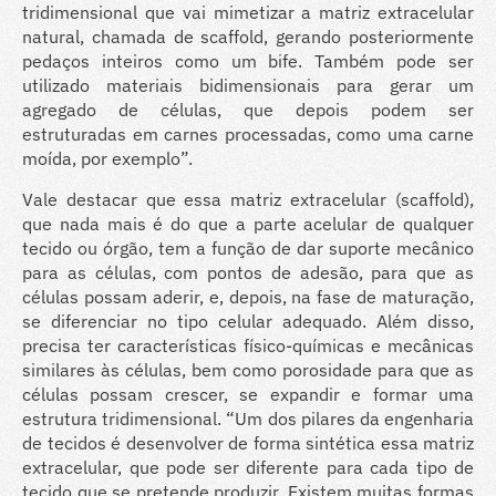
tridimensional que vai mimetizar a matriz extracelular
natural, chamada de scaffold, gerando posteriormente
pedaços inteiros como um bife. Também pode ser
utilizado materiais bidimensionais para gerar um
agregado de células, que depois podem ser
estruturadas em carnes processadas, como uma carne
moída, por exemplo”.
Vale destacar que essa matriz extracelular (scaffold),
que nada mais é do que a parte acelular de qualquer
tecido ou órgão, tem a função de dar suporte mecânico
para as células, com pontos de adesão, para que as
células possam aderir, e, depois, na fase de maturação,
se diferenciar no tipo celular adequado. Além disso,
precisa ter características físico-químicas e mecânicas
similares às células, bem como porosidade para que as
células possam crescer, se expandir e formar uma
estrutura tridimensional. “Um dos pilares da engenharia
de tecidos é desenvolver de forma sintética essa matriz
extracelular, que pode ser diferente para cada tipo de
tecido que se pretende produzir. Existem muitas formas