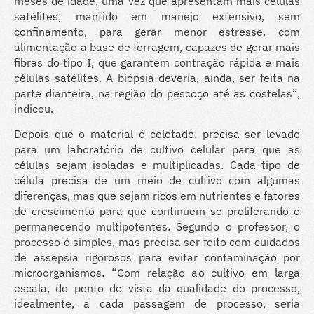
meses de idade, uma vez que apresentam mais células
satélites; mantido em manejo extensivo, sem
confinamento, para gerar menor estresse, com
alimentação a base de forragem, capazes de gerar mais
fibras do tipo I, que garantem contração rápida e mais
células satélites. A biópsia deveria, ainda, ser feita na
parte dianteira, na região do pescoço até as costelas”,
indicou.
Depois que o material é coletado, precisa ser levado
para um laboratório de cultivo celular para que as
células sejam isoladas e multiplicadas. Cada tipo de
célula precisa de um meio de cultivo com algumas
diferenças, mas que sejam ricos em nutrientes e fatores
de crescimento para que continuem se proliferando e
permanecendo multipotentes. Segundo o professor, o
processo é simples, mas precisa ser feito com cuidados
de assepsia rigorosos para evitar contaminação por
microorganismos. “Com relação ao cultivo em larga
escala, do ponto de vista da qualidade do processo,
idealmente, a cada passagem de processo, seria