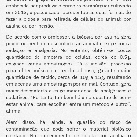
conhecido por produzir o primeiro hambúrguer cultivado
em 2013, o pesquisador apresentou as duas formas de
fazer a biópsia para retirada de células do animal: por
agulha ou por incisão.
De acordo com o professor, a biópsia por agulha gera
pouco ou nenhum desconforto ao animal e exige pouca
sedação e analgesia. No entanto, obtém-se pouca
quantidade de amostra de células, cerca de 0,5g,
exigindo várias amostragens. Já a incisão, processo
para obter músculo e tecido adiposo, garante maior
quantidade de tecido, cerca de 10g a 15g, resultando
em apenas uma amostragem por animal. Contudo, gera
maior desconforto e exige maior dose de analgésicos e
sedativos. “Portanto, também há uma questão de bem-
estar animal para escolher entre um método e outro”,
afirma.
Além disso, há, ainda, a questão do risco de
contaminação que pode sofrer o material biológico
coletado. No procedimento de coleta por agulha o