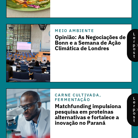
MEIO AMBIENTE
L
Opinião: As Negociações de
e
r
Bonn e a Semana de Ação
p
Climática de Londres
o
s
t
CARNE CULTIVADA
,
L
FERMENTAÇÃO
e
Matchfunding impulsiona
r
p
pesquisa em proteínas
o
alternativas e fortalece a
s
t
inovação no Paraná