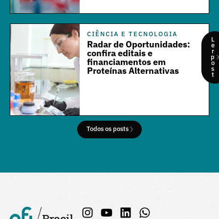
CIÊNCIA E TECNOLOGIA
L
Radar de Oportunidades:
e
r
confira editais e
p
financiamentos em
o
s
Proteínas Alternativas
t
Todos os posts