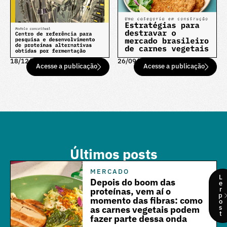
18/12/25
26/09/25
Acesse a publicação
Acesse a publicação
Últimos posts
MERCADO
L
Depois do boom das
e
r
proteínas, vem aí o
p
momento das fibras: como
o
s
as carnes vegetais podem
t
fazer parte dessa onda