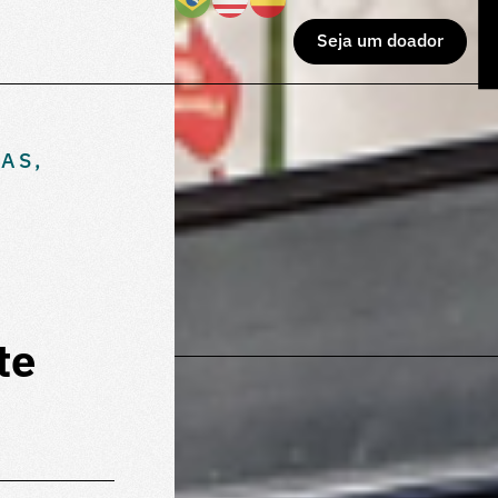
Seja um doador
CAS
,
te