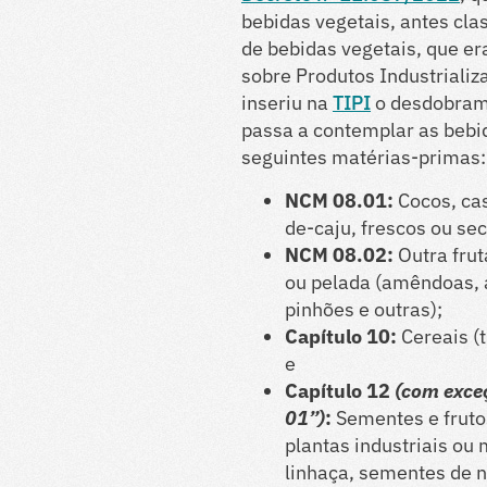
bebidas vegetais, antes cla
de bebidas vegetais, que er
sobre Produtos Industrializ
inseriu na
TIPI
o desdobram
passa a contemplar as bebid
seguintes matérias-primas:
NCM 08.01:
Cocos, cas
de-caju, frescos ou s
NCM 08.02:
Outra fru
ou pelada (amêndoas, 
pinhões e outras);
Capítulo 10:
Cereais (t
e
Capítulo 12
(com exce
01”)
:
Sementes e frutos
plantas industriais ou
linhaça, sementes de na