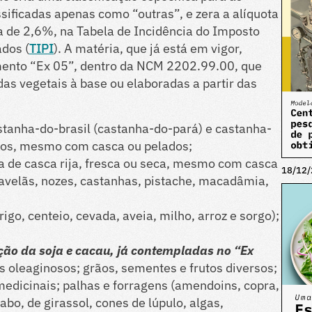
ssificadas apenas como “outras”, e zera a alíquota
a de 2,6%, na Tabela de Incidência do Imposto
ados (
TIPI
). A matéria, que já está em vigor,
ento “Ex 05”, dentro da NCM 2202.99.00, que
as vegetais à base ou elaboradas a partir das
tanha-do-brasil (castanha-do-pará) e castanha-
ecos, mesmo com casca ou pelados;
ta de casca rija, fresca ou seca, mesmo com casca
18/12/
avelãs, nozes, castanhas, pistache, macadâmia,
rigo, centeio, cevada, aveia, milho, arroz e sorgo);
ção da soja e cacau, já contempladas no “Ex
 oleaginosos; grãos, sementes e frutos diversos;
 medicinais; palhas e forragens (amendoins, copra,
bo, de girassol, cones de lúpulo, algas,