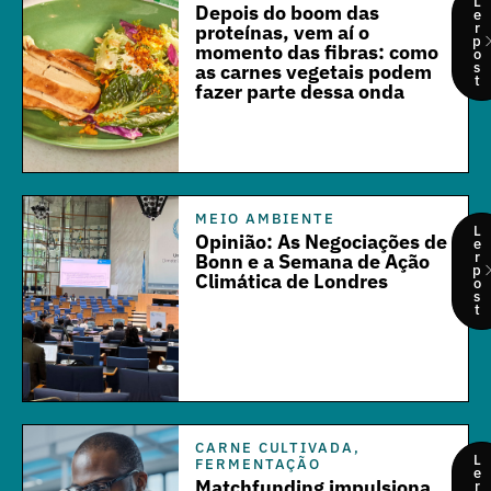
L
Depois do boom das
e
r
proteínas, vem aí o
p
momento das fibras: como
o
s
as carnes vegetais podem
t
fazer parte dessa onda
MEIO AMBIENTE
L
Opinião: As Negociações de
e
r
Bonn e a Semana de Ação
p
Climática de Londres
o
s
t
CARNE CULTIVADA
,
L
FERMENTAÇÃO
e
Matchfunding impulsiona
r