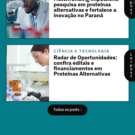
p
pesquisa em proteínas
o
alternativas e fortalece a
s
t
inovação no Paraná
CIÊNCIA E TECNOLOGIA
L
Radar de Oportunidades:
e
r
confira editais e
p
financiamentos em
o
s
Proteínas Alternativas
t
Todos os posts