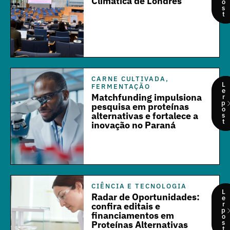
Climática de Londres
o
s
t
CARNE CULTIVADA
,
L
FERMENTAÇÃO
e
Matchfunding impulsiona
r
p
pesquisa em proteínas
o
alternativas e fortalece a
s
t
inovação no Paraná
CIÊNCIA E TECNOLOGIA
L
Radar de Oportunidades:
e
r
confira editais e
p
financiamentos em
o
s
Proteínas Alternativas
t