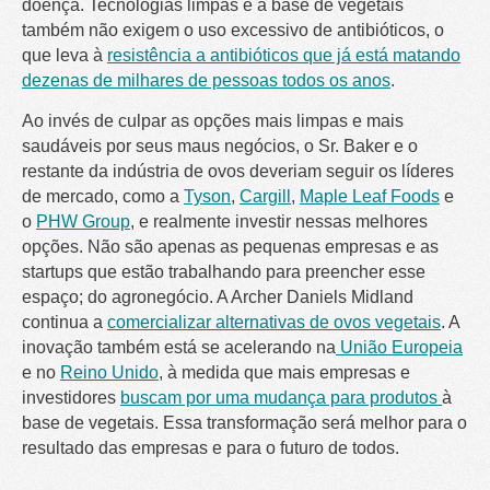
doença. Tecnologias limpas e à base de vegetais
também não exigem o uso excessivo de antibióticos, o
que leva à
resistência a antibióticos que já está matando
dezenas de milhares de pessoas todos os anos
.
Ao invés de culpar as opções mais limpas e mais
saudáveis por seus maus negócios, o Sr. Baker e o
restante da indústria de ovos deveriam seguir os líderes
de mercado, como a
Tyson
,
Cargill
,
Maple Leaf Foods
e
o
PHW Group
, e realmente investir nessas melhores
opções. Não são apenas as pequenas empresas e as
startups que estão trabalhando para preencher esse
espaço; do agronegócio. A Archer Daniels Midland
continua a
comercializar alternativas de ovos vegetais
. A
inovação também está se acelerando na
União Europeia
e no
Reino Unido
, à medida que mais empresas e
investidores
buscam por uma mudança para produtos
à
base de vegetais. Essa transformação será melhor para o
resultado das empresas e para o futuro de todos.