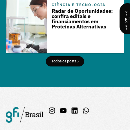
CIÊNCIA E TECNOLOGIA
L
Radar de Oportunidades:
e
r
confira editais e
p
financiamentos em
o
s
Proteínas Alternativas
t
Todos os posts