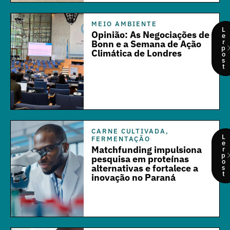
MEIO AMBIENTE
L
Opinião: As Negociações de
e
r
Bonn e a Semana de Ação
p
Climática de Londres
o
s
t
CARNE CULTIVADA
,
L
FERMENTAÇÃO
e
Matchfunding impulsiona
r
p
pesquisa em proteínas
o
alternativas e fortalece a
s
t
inovação no Paraná