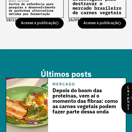
18/12/25
26/09/25
Acesse a publicação
Acesse a publicação
Últimos posts
MERCADO
L
Depois do boom das
e
r
proteínas, vem aí o
p
momento das fibras: como
o
s
as carnes vegetais podem
t
fazer parte dessa onda