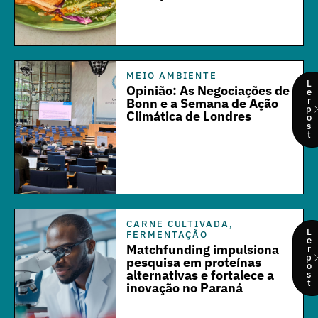
MEIO AMBIENTE
L
Opinião: As Negociações de
e
r
Bonn e a Semana de Ação
p
Climática de Londres
o
s
t
CARNE CULTIVADA
,
L
FERMENTAÇÃO
e
Matchfunding impulsiona
r
p
pesquisa em proteínas
o
alternativas e fortalece a
s
t
inovação no Paraná