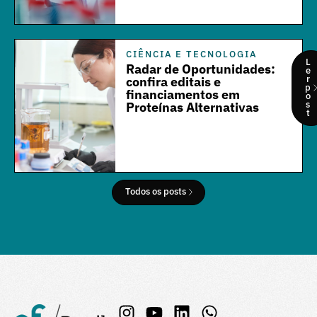
CIÊNCIA E TECNOLOGIA
L
Radar de Oportunidades:
e
r
confira editais e
p
financiamentos em
o
s
Proteínas Alternativas
t
Todos os posts