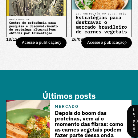
18/12/25
26/09/25
Acesse a publicação
Acesse a publicação
Últimos posts
MERCADO
L
Depois do boom das
e
r
proteínas, vem aí o
p
momento das fibras: como
o
s
as carnes vegetais podem
t
fazer parte dessa onda