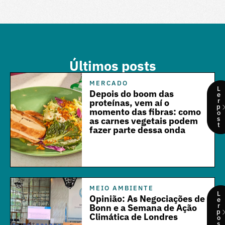
Últimos posts
MERCADO
L
Depois do boom das
e
r
proteínas, vem aí o
p
momento das fibras: como
o
s
as carnes vegetais podem
t
fazer parte dessa onda
MEIO AMBIENTE
L
Opinião: As Negociações de
e
r
Bonn e a Semana de Ação
p
Climática de Londres
o
s