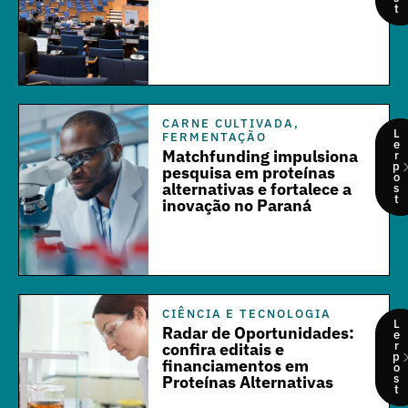
t
CARNE CULTIVADA
,
L
FERMENTAÇÃO
e
Matchfunding impulsiona
r
p
pesquisa em proteínas
o
alternativas e fortalece a
s
t
inovação no Paraná
CIÊNCIA E TECNOLOGIA
L
Radar de Oportunidades:
e
r
confira editais e
p
financiamentos em
o
s
Proteínas Alternativas
t